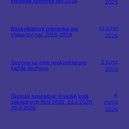
Mestské športové dni 2026
2026
10. júna
Basketbalová prípravka pre
chlapcov nar. 2015-2019
2026
3. júna
Sezóna sa ešte neskončila pre
každé družstvo
2026
4.
Školský basketbal: Krajské kolá
mája
základných škôl 2026, 24.4.2026,
20.4.2026
2026