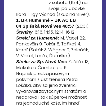
v sobotu (15.4.) na
svojej palubovke
lídra 1. ligy Východ (skupina Silver).
1. BK Humenné – BK AC LB
(20:31)
04 Spišská Nová Ves 48:57
: 6:16, 14:15, 12:14, 16:12
Štvrtiny
M. Vaceľ 22,
Strelci za Humenné:
Pankovčin 9, Tokár 8, Taňkoš 4,
Karoľ (Soták 3, Wágner 2, Zeleňák,
V. Vaceľ, Lecák, Ďuraško )
Zuščák 13,
Strelci za Sp. Novú Ves:
Makula a Čambal po 9
Napriek predzápasovým
pokynom z úst trénera Petra
Lošáka, aby sa jeho zverenci
vyvarovali zbytočným stratám a
nedarovali tak súperovi možnosť
na jednoduché koše, im hneď