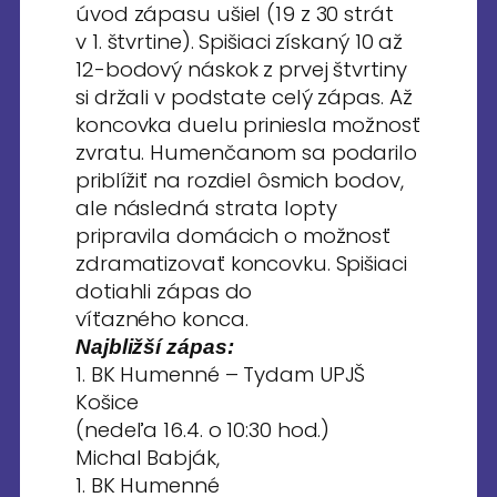
úvod zápasu ušiel (19 z 30 strát
v 1. štvrtine). Spišiaci získaný 10 až
12-bodový náskok z prvej štvrtiny
si držali v podstate celý zápas. Až
koncovka duelu priniesla možnosť
zvratu. Humenčanom sa podarilo
priblížiť na rozdiel ôsmich bodov,
ale následná strata lopty
pripravila domácich o možnosť
zdramatizovať koncovku. Spišiaci
dotiahli zápas do
víťazného konca.
Najbližší zápas:
1. BK Humenné – Tydam UPJŠ
Košice
(nedeľa 16.4. o 10:30 hod.)
Michal Babják,
1. BK Humenné