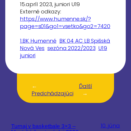
15.apríl 2023, juniori U19
Externé odkazy:
https://www.humenne.sk/?
page=s01&go1=vsetko&go2=7420
1.BK Humenné
BK 04 AC LB Spišská
Nová Ves
sezóna 2022/2023
U19
juniori
←
Ďalší
Predchádzajúci
→
10. júna
Turnaj v basketbale 3×3 –