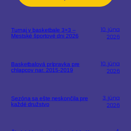
10. júna
Turnaj v basketbale 3×3 –
Mestské športové dni 2026
2026
10. júna
Basketbalová prípravka pre
chlapcov nar. 2015-2019
2026
3. júna
Sezóna sa ešte neskončila pre
každé družstvo
2026