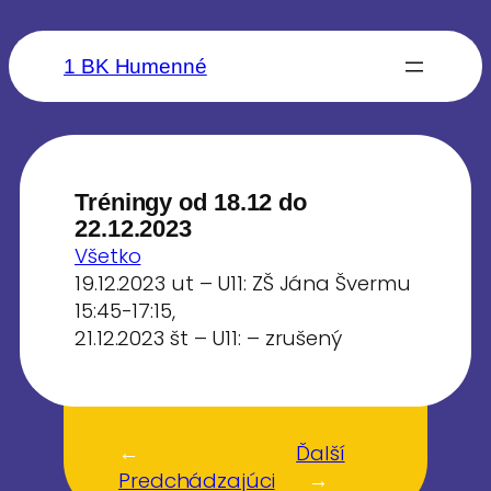
1 BK Humenné
Tréningy od 18.12 do
22.12.2023
Všetko
19.12.2023 ut – U11: ZŠ Jána Švermu
15:45-17:15,
21.12.2023 št – U11: – zrušený
←
Ďalší
Predchádzajúci
→