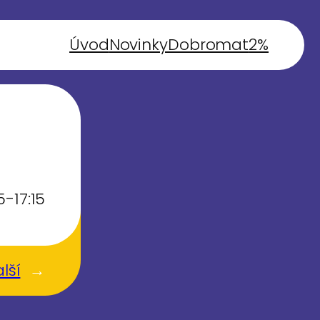
Úvod
Novinky
Dobromat
2%
-17:15
lší
→