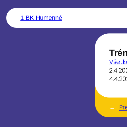
1 BK Humenné
Trén
Všetk
2.4.20
4.4.2
←
Pr