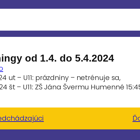
ingy od 1.4. do 5.4.2024
o
24 ut – U11: prázdniny – netrénuje sa,
024 št – U11: ZŠ Jána Švermu Humenné 15:45
edchádzajúci
Ďa