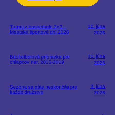
10. júna
Turnaj v basketbale 3×3 –
Mestské športové dni 2026
2026
10. júna
Basketbalová prípravka pre
chlapcov nar. 2015-2019
2026
3. júna
Sezóna sa ešte neskončila pre
každé družstvo
2026