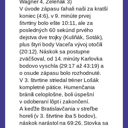
Wagner 4, Zeleňák 3)
V úvode zápasu ťahali naši za kratší
koniec (4:6), v 9. minúte prvej
štvrtiny bolo ešte 10:11, ale za
posledných 60 sekúnd prvého
dejstva dve trojky (Kuliňák, Soták),
plus štyri body Vaceľa vývoj otočili
(20:12). Náskok sa postupne
zväčšoval, od 14. minúty Karlovka
bodovo vyschla (29:17 až 43:19) a
o osude zápasu bolo rozhodnuté.
V 3. štvrtine striedal tréner Lošák
kompletné pätice. Humenčania
bránili celoplošne, boli úspešní
v odoberaní lôpt i zakončení.
A keďže Bratislavčania v streľbe
horeli (v 3. štvrtine iba 5 bodov),
náskok narástol na 69:26. Stovka sa