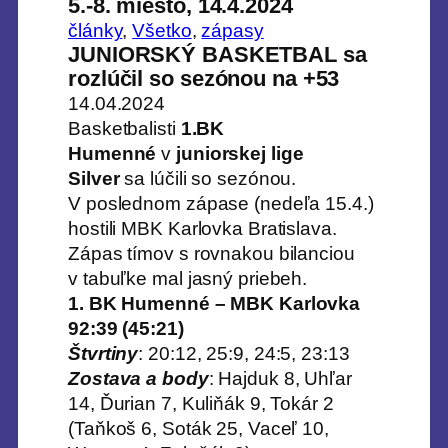
5.-8. miesto, 14.4.2024
články
, 
Všetko
, 
zápasy
JUNIORSKÝ BASKETBAL sa
rozlúčil so sezónou na +53
14.04.2024
Basketbalisti
1.BK
Humenné
v
juniorskej lige
Silver
sa lúčili so sezónou.
V poslednom zápase (nedeľa 15.4.)
hostili MBK Karlovka Bratislava.
Zápas tímov s rovnakou bilanciou
v tabuľke mal jasný priebeh.
1. BK Humenné – MBK Karlovka
92:39 (45:21)
Štvrtiny
: 20:12, 25:9, 24:5, 23:13
Zostava a body
: Hajduk 8, Uhľar
14, Ďurian 7, Kuliňák 9, Tokár 2
(Taňkoš 6, Soták 25, Vaceľ 10,