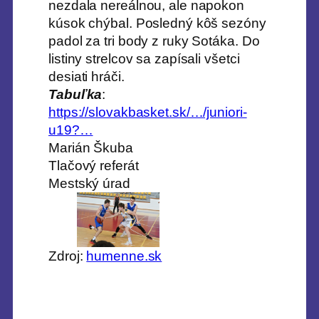
nezdala nereálnou, ale napokon
kúsok chýbal. Posledný kôš sezóny
padol za tri body z ruky Sotáka. Do
listiny strelcov sa zapísali všetci
desiati hráči.
Tabuľka
:
https://slovakbasket.sk/…/juniori-
u19?…
Marián Škuba
Tlačový referát
Mestský úrad
Zdroj:
humenne.sk