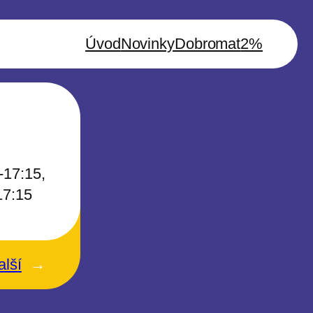
Úvod
Novinky
Dobromat
2%
-17:15,
17:15
alší
→