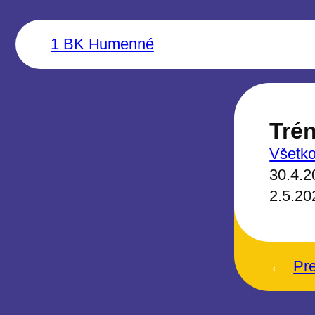
1 BK Humenné
Trén
Všetk
30.4.2
2.5.20
←
Pr