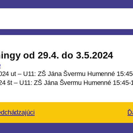
ingy od 29.4. do 3.5.2024
o
024 ut – U11: ZŠ Jána Švermu Humenné 15:45
24 št – U11: ZŠ Jána Švermu Humenné 15:45-
edchádzajúci
Ď