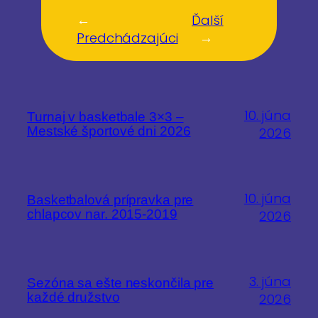
←
Ďalší
Predchádzajúci
→
10. júna
Turnaj v basketbale 3×3 –
Mestské športové dni 2026
2026
10. júna
Basketbalová prípravka pre
chlapcov nar. 2015-2019
2026
3. júna
Sezóna sa ešte neskončila pre
každé družstvo
2026