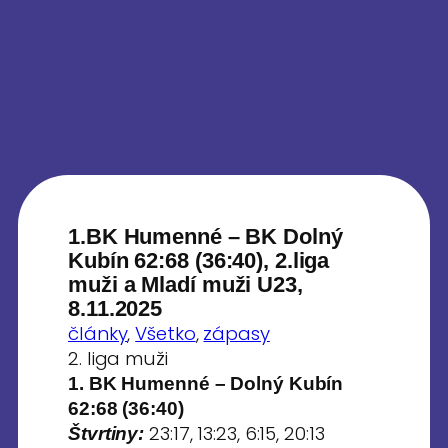
1.BK Humenné – BK Dolný
Kubín 62:68 (36:40), 2.liga
muži a Mladí muži U23,
8.11.2025
články
, 
Všetko
, 
zápasy
2. liga muži
1. BK Humenné – Dolný Kubín
62:68 (36:40)
23:17, 13:23, 6:15, 20:13
Štvrtiny: