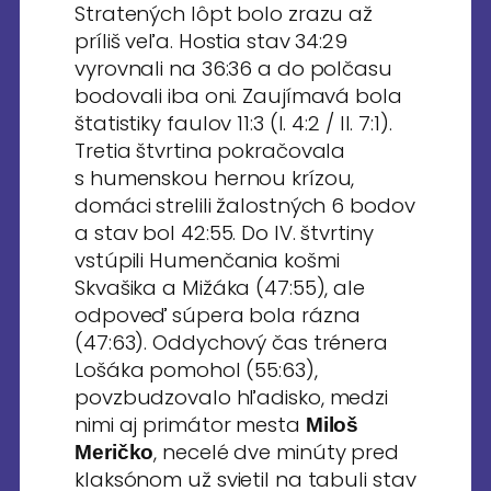
Stratených lôpt bolo zrazu až
príliš veľa. Hostia stav 34:29
vyrovnali na 36:36 a do polčasu
bodovali iba oni. Zaujímavá bola
štatistiky faulov 11:3 (I. 4:2 / II. 7:1).
Tretia štvrtina pokračovala
s humenskou hernou krízou,
domáci strelili žalostných 6 bodov
a stav bol 42:55. Do IV. štvrtiny
vstúpili Humenčania košmi
Skvašika a Mižáka (47:55), ale
odpoveď súpera bola rázna
(47:63). Oddychový čas trénera
Lošáka pomohol (55:63),
povzbudzovalo hľadisko, medzi
nimi aj primátor mesta
Miloš
, necelé dve minúty pred
Meričko
klaksónom už svietil na tabuli stav