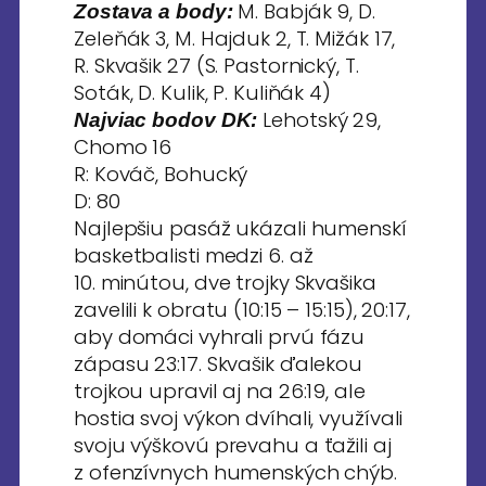
M. Babják 9, D.
Zostava a body:
Zeleňák 3, M. Hajduk 2, T. Mižák 17,
R. Skvašik 27 (S. Pastornický, T.
Soták, D. Kulik, P. Kuliňák 4)
Lehotský 29,
Najviac bodov DK:
Chomo 16
R: Kováč, Bohucký
D: 80
Najlepšiu pasáž ukázali humenskí
basketbalisti medzi 6. až
10. minútou, dve trojky Skvašika
zavelili k obratu (10:15 – 15:15), 20:17,
aby domáci vyhrali prvú fázu
zápasu 23:17. Skvašik ďalekou
trojkou upravil aj na 26:19, ale
hostia svoj výkon dvíhali, využívali
svoju výškovú prevahu a ťažili aj
z ofenzívnych humenských chýb.