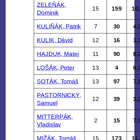
ZELEŇÁK,
15
159
10
Dominik
KULIŇÁK, Patrik
7
30
4,
KULIK, Dávid
12
16
1,
HAJDUK, Matej
11
90
8,
LOŠÁK, Peter
13
4
0,
SOTÁK, Tomáš
13
97
7,
PASTORNICKÝ,
12
39
3,
Samuel
MITTERPÁK,
2
15
7,
Vladislav
MIŽÁK, Tomáš
15
173
11