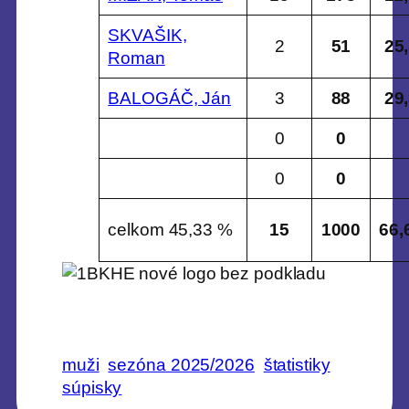
SKVAŠIK,
2
51
25
Roman
BALOGÁČ, Ján
3
88
29
0
0
0
0
celkom 45,33 %
15
1000
66,
muži
sezóna 2025/2026
štatistiky
súpisky