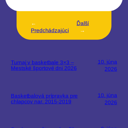
←
Ďalší
Predchádzajúci
→
10. júna
Turnaj v basketbale 3×3 –
Mestské športové dni 2026
2026
10. júna
Basketbalová prípravka pre
chlapcov nar. 2015-2019
2026