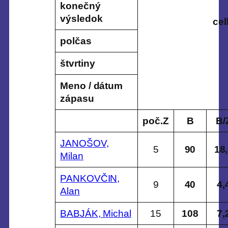
konečný
výsledok
ce
polčas
štvrtiny
Meno / dátum
zápasu
poč.Z
B
B/
JANOŠOV,
5
90
18
Milan
PANKOVČIN,
9
40
4,
Alan
BABJÁK, Michal
15
108
7,