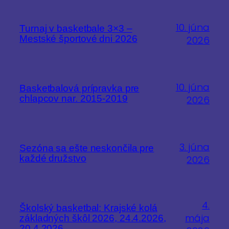
10. júna
Turnaj v basketbale 3×3 –
Mestské športové dni 2026
2026
10. júna
Basketbalová prípravka pre
chlapcov nar. 2015-2019
2026
3. júna
Sezóna sa ešte neskončila pre
každé družstvo
2026
4.
Školský basketbal: Krajské kolá
mája
základných škôl 2026, 24.4.2026,
20.4.2026