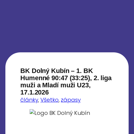
BK Dolný Kubín – 1. BK
Humenné 90:47 (33:25), 2. liga
muži a Mladí muži U23,
17.1.2026
články
, 
Všetko
, 
zápasy