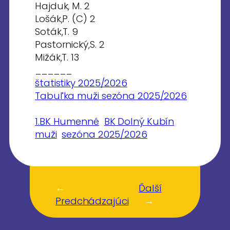
Hajduk, M. 2
Lošák,P. (C) 2
Soták,T. 9
Pastornický,S. 2
Mižák,T. 13
______
štatistiky 2025/2026
Tabuľka muži sezóna 2025/2026
1.BK Humenné
BK Dolný Kubín
muži
sezóna 2025/2026
←
Ďalší
Predchádzajúci
→