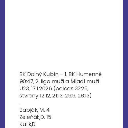
BK Dolný Kubín – 1. BK Humenné
90:47, 2. liga muži a Mladí muži
U23, 17.1.2026 (polčas 33:25,
štvrtiny 12:12, 21:13, 29:9, 28:13)
.
Babják, M. 4
Zeleňák,D. 15
Kulik,D.